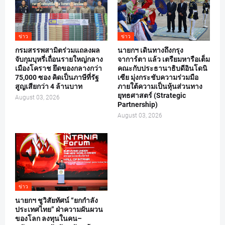
ข่าว
ข่าว
กรมสรรพสามิตร่วมแถลงผล
นายกฯ เดินทางถึงกรุง
จับกุมบุหรี่เถื่อนรายใหญ่กลาง
จาการ์ตา แล้ว เตรืยมหารือเต็ม
เมืองโคราช ยึดของกลางกว่า
คณะกับประธานาธิบดีอินโดนิ
75,000 ซอง คิดเป็นภาษีที่รัฐ
เซีย มุ่งกระชับความร่วมมือ
สูญเสียกว่า 4 ล้านบาท
ภายใต้ความเป็นหุ้นส่วนทาง
ยุทธศาสตร์ (Strategic
August 03, 2026
Partnership)
August 03, 2026
ข่าว
นายกฯ ชูวิสัยทัศน์ “ยกกำลัง
ประเทศไทย” ฝ่าความผันผวน
ของโลก ลงทุนในคน–