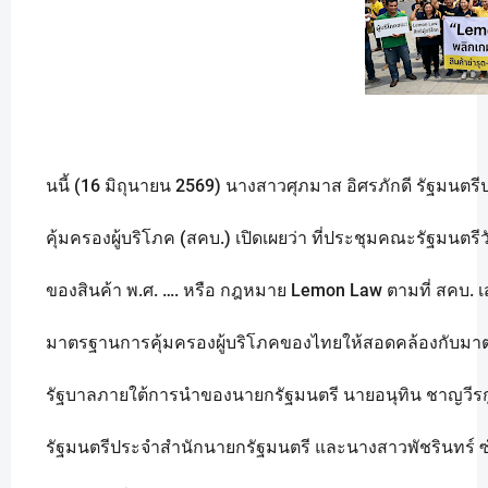
นนี้ (16 มิถุนายน 2569) นางสาวศุภมาส อิศรภักดี รัฐม
คุ้มครองผู้บริโภค (สคบ.) เปิดเผยว่า ที่ประชุมคณะรัฐมนตร
ของสินค้า พ.ศ. …. หรือ กฎหมาย Lemon Law ตามที่ สคบ. เส
มาตรฐานการคุ้มครองผู้บริโภคของไทยให้สอดคล้องกับ
รัฐบาลภายใต้การนำของนายกรัฐมนตรี นายอนุทิน ชาญวีรกู
รัฐมนตรีประจำสำนักนายกรัฐมนตรี และนางสาวพัชรินทร์ ซ