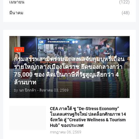
เมษายน
(122)
มีนาคม
(48)
ข่าว
กรมสรรพสามิตร่วมแถลงผลจับกุมบุหรี่เถื่อน
รายใหญ่กลางเมืองโคราช ยึดของกลางกว่า
75,000 ซอง คิดเป็นภาษีที่รัฐสูญเสียกว่า 4
ล้านบาท
by
นก ปีกกล้า
-
สิงหาคม 03, 2569
CEA ภาคใต้ ชู “De-Stress Economy”
โมเดลเศรษฐกิจใหม่ ปลดล็อกศักยภาพ 14
จังหวัด สู่ “Creative Wellness & Tourism
Hub” ของประเทศ
กรกฎาคม 06, 2569