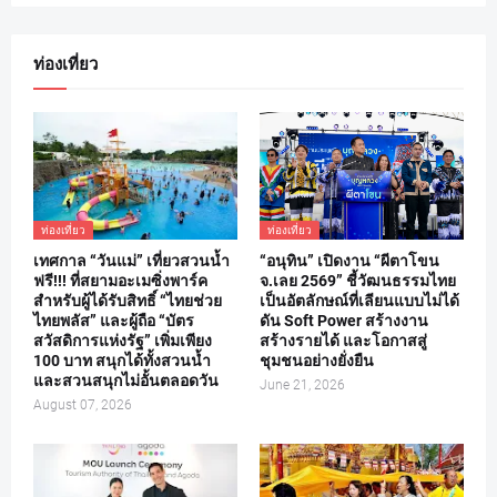
ท่องเที่ยว
ท่องเที่ยว
ท่องเที่ยว
เทศกาล “วันแม่” เที่ยวสวนน้ำ
“อนุทิน” เปิดงาน “ผีตาโขน
ฟรี!!! ที่สยามอะเมซิ่งพาร์ค
จ.เลย 2569” ชี้วัฒนธรรมไทย
สำหรับผู้ได้รับสิทธิ์ “ไทยช่วย
เป็นอัตลักษณ์ที่เลียนแบบไม่ได้
ไทยพลัส” และผู้ถือ “บัตร
ดัน Soft Power สร้างงาน
สวัสดิการแห่งรัฐ” เพิ่มเพียง
สร้างรายได้ และโอกาสสู่
100 บาท สนุกได้ทั้งสวนน้ำ
ชุมชนอย่างยั่งยืน
และสวนสนุกไม่อั้นตลอดวัน
June 21, 2026
August 07, 2026