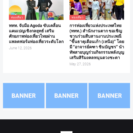
ท่องเที่ยว
ท่องเที่ยว
ททท. จับมือ Agoda ขับเคลื่อน
การท่องเที่ยวแห่งประเทศไทย
แคมเปญเชิงกลยุทธ์ เสริม
(ททท.) สำนักงานตาก ขอเชิญ
ศักยภาพท่องเที่ยวไทยผ่าน
ชวนร่วมสืบสานงานประเพณี
แพลตฟอร์มท่องเที่ยวระดับโลก
“ขึ้นธาตุเดือนเก้า (เหนือ)” โดย
มี “อาจารย์คฑา ชินบัญชร” นำ
June 12, 2026
ทัพสายบุญร่วมกิจกรรมพลังบุญ
เสริมสิริมงคลหนุนดวงชะตา
May 27, 2026