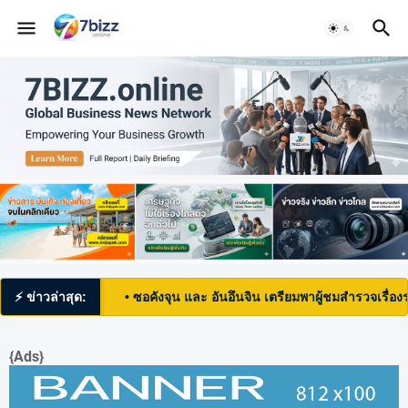
อดวัน
⚡ ข่าวล่าสุด:
• ซอคังจุน และ อันอึนจิน เตรียมพาผู้ชมสำรวจเรื่องราวคว
{Ads}