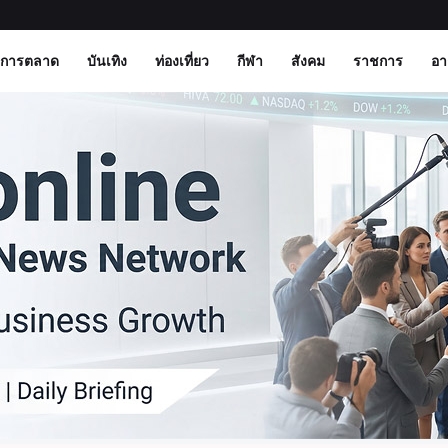
การตลาด
บันเทิง
ท่องเที่ยว
กีฬา
สังคม
ราชการ
อ