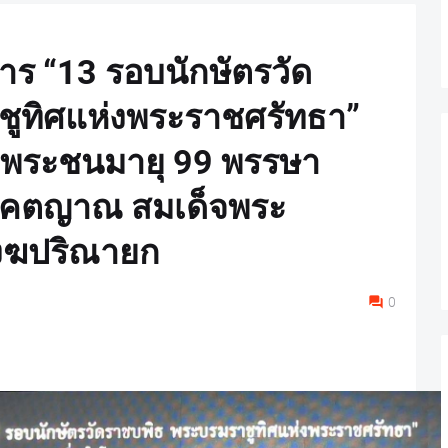
าร “13 รอบนักษัตรวัด
ูทิศแห่งพระราชศรัทธา”
งพระชนมายุ 99 พรรษา
าคตญาณ สมเด็จพระ
งฆปริณายก
0