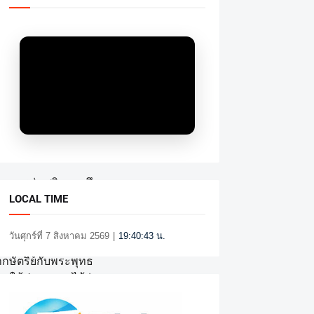
าพระรูปสมเด็จพระเจ้า
นิทรรศการ “13 รอบ
บพิธ พระบรมราชูทิศแห่ง
วาระอันสำคัญที่
ค์ประมุขแห่งคณะสงฆ์ไทย
งเป็นหลักชัยทางจิตใจ
 การส่งเสริมการศึกษา
LOCAL TIME
เหนี่ยวทางจิตใจ จึงทรง
วันศุกร์ที่ 7 สิงหาคม 2569
|
19:40:44 น.
าชศรัทธาที่พระบาท
กษัตริย์กับพระพุทธ
อกาสให้ประชาชนได้ร่วม