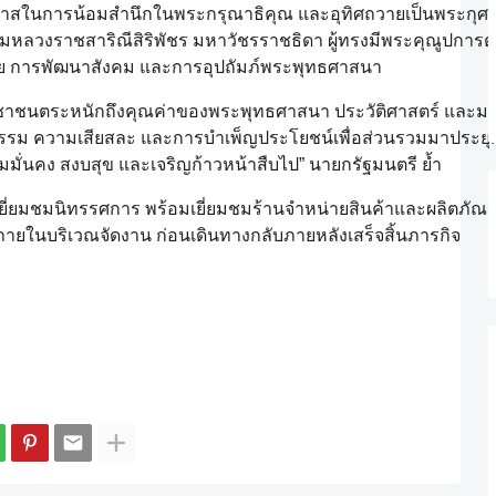
อกาสในการน้อมสำนึกในพระกรุณาธิคุณ และอุทิศถวายเป็นพระกุศลแ
กรมหลวงราชสาริณีสิริพัชร มหาวัชรราชธิดา ผู้ทรงมีพระคุณูปการ
 การพัฒนาสังคม และการอุปถัมภ์พระพุทธศาสนา
ห้ประชาชนตระหนักถึงคุณค่าของพระพุทธศาสนา ประวัติศาสตร์ แ
ธรรม ความเสียสละ และการบำเพ็ญประโยชน์เพื่อส่วนรวมมาประยุกต
มมั่นคง สงบสุข และเจริญก้าวหน้าสืบไป” นายกรัฐมนตรี ย้ำ
าเยี่ยมชมนิทรรศการ พร้อมเยี่ยมชมร้านจำหน่ายสินค้าและผลิตภั
ายในบริเวณจัดงาน ก่อนเดินทางกลับภายหลังเสร็จสิ้นภารกิจ