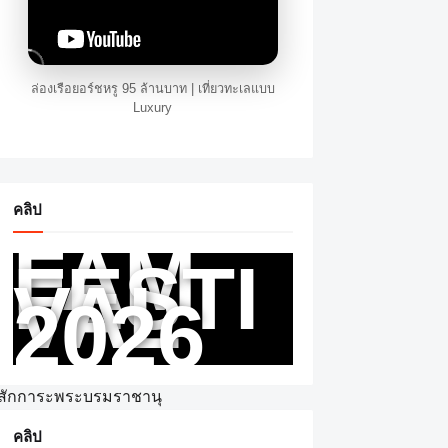
ล่องเรือยอร์ชหรู 95 ล้านบาท | เที่ยวทะเลแบบ
Luxury
คลิป
FAM
FESTI
VAL
เทพมหานคร นายอนุทิน ชาญ
2026
3 รอบนักษัตรวัดราชบพิธ
าณ สมเด็จพระสังฆราช
้าสักการะพระบรมราชานุ
กการะพระพุทธอังคีรส และ
คลิป