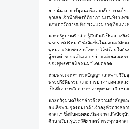
จากนั้น นายกรัฐมนตรีถวายสักการะเบื้อ
ลูกเธอ เจ้าฟ้าพัชรกิติยาภา นเรนทิราเ
นักษัตรวัดราชบพิธ พระบรมราชูทิศแห่ง
นายกรัฐมนตรีกล่าวรู้สึกยินดีเป็นอย่างย
พระราชศรัทธา” ซึ่งจัดขึ้นในมงคลสมัย
พุทธศาสนิกชนชาวไทยจะได้พร้อมใจกัน
ผู้ทรงดำรงตนเป็นแบบอย่างแห่งสมณธรรม
ของพุทธศาสนิกชนมาโดยตลอด
ด้วยพระเมตตา พระปัญญา และพระวิริยอ
พระปริยัติธรรม และการปกครองคณะสงฆ์ด้
เป็นที่เคารพสักการะของพุทธศาสนิกช
นายกรัฐมนตรียังกล่าวถึงความสำคัญขอ
สมเด็จพระจุลจอมเกล้าเจ้าอยู่หัวทรงสถ
ศาสนา ซึ่งสืบทอดต่อเนื่องมาจนถึงปัจจุบ
ศึกษาเรียนรู้ประวัติศาสตร์ พระพุทธ