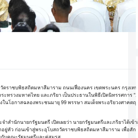
น. ณ วัดราชบพิธสถิตมหาสีมาราม ถนนเฟื่องนคร เขตพระนคร กรุง
รกระทรวงมหาดไทย และภริยา เป็นประธานในพิธีเปิดนิทรรศการ “1
ื่องในโอกาสฉลองพระชนมายุ 99 พรรษา สมเด็จพระอริยวงศาคตญ
จำสำนักนายกรัฐมนตรี เปิดเผยว่า นายกรัฐมนตรีและภริยาได้เข
อยู่หัว ก่อนเข้าสู่พระอุโบสถวัดราชบพิธสถิตมหาสีมาราม เพื่อสั
มกับคณะรัฐมนตรีและคู่สมรส