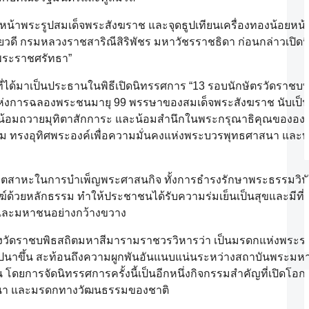
งหน้าพระรูปสมเด็จพระสังฆราช และจุดธูปเทียนเครื่องทองน้อยหน้
ทพยวดี กรมหลวงราชสาริณีสิริพัชร มหาวัชรราชธิดา ก่อนกล่าวเปิด
พระราชศรัทธา”
ิ่งที่ได้มาเป็นประธานในพิธีเปิดนิทรรศการ “13 รอบนักษัตรวัดราช
แห่งการฉลองพระชนมายุ 99 พรรษาของสมเด็จพระสังฆราช นับเป็น
น้อมถวายมุทิตาสักการะ และน้อมสำนึกในพระกรุณาธิคุณขององ
 ทรงอุทิศพระองค์เพื่อความมั่นคงแห่งพระบวรพุทธศาสนา และทร
ุตสาหะในการบำเพ็ญพระศาสนกิจ ทั้งการธำรงรักษาพระธรรมวินัย
วยหลักธรรม ทำให้ประชาชนได้รับความร่มเย็นเป็นสุขและมีที่ยึด
นและมหาชนอย่างกว้างขวาง
งวัดราชบพิธสถิตมหาสีมารามราชวรวิหารว่า เป็นมรดกแห่งพระร
าปนาขึ้น สะท้อนถึงความผูกพันอันแนบแน่นระหว่างสถาบันพระมหา
ัน โดยการจัดนิทรรศการครั้งนี้เป็นอีกหนึ่งกิจกรรมสำคัญที่เปิดโ
ศาสนา และมรดกทางวัฒนธรรมของชาติ