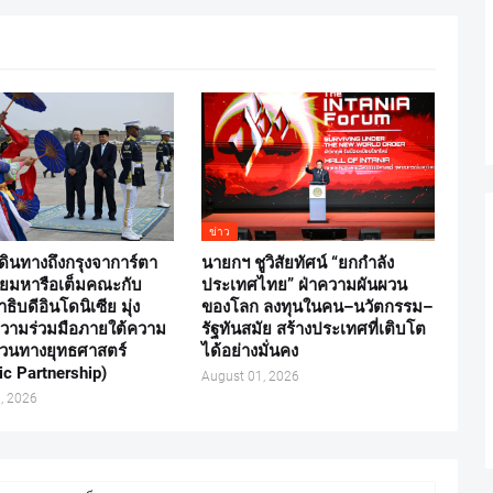
ข่าว
ดินทางถึงกรุงจาการ์ตา
นายกฯ ชูวิสัยทัศน์ “ยกกำลัง
รืยมหารือเต็มคณะกับ
ประเทศไทย” ฝ่าความผันผวน
ิบดีอินโดนิเซีย มุ่ง
ของโลก ลงทุนในคน–นวัตกรรม–
วามร่วมมือภายใต้ความ
รัฐทันสมัย สร้างประเทศที่เติบโต
ส่วนทางยุทธศาสตร์
ได้อย่างมั่นคง
ic Partnership)
August 01, 2026
, 2026