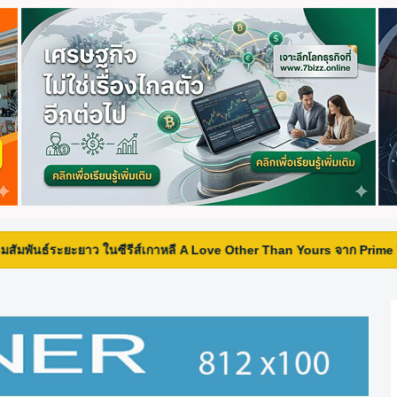
ะยาว ในซีรีส์เกาหลี A Love Other Than Yours จาก Prime Video