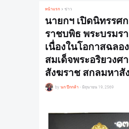
หน้าแรก
ข่าว
นายกฯ เปิดนิทรรศก
ราชบพิธ พระบรมราช
เนื่องในโอกาสฉลอ
สมเด็จพระอริยวงศ
สังฆราช สกลมหาสั
by
นก ปีกกล้า
-
มิถุนายน 19, 2569