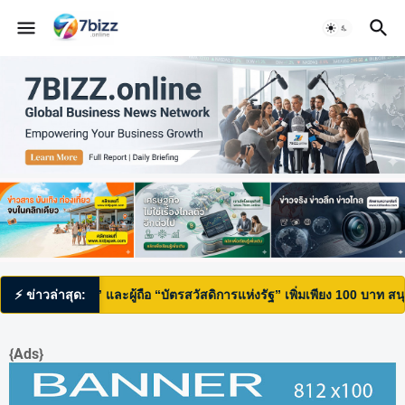
วยไทยพลัส” และผู้ถือ “บัตรสวัสดิการแห่งรัฐ” เพิ่มเพียง 100 บาท สนุกได้ทั้
⚡ ข่าวล่าสุด:
{Ads}