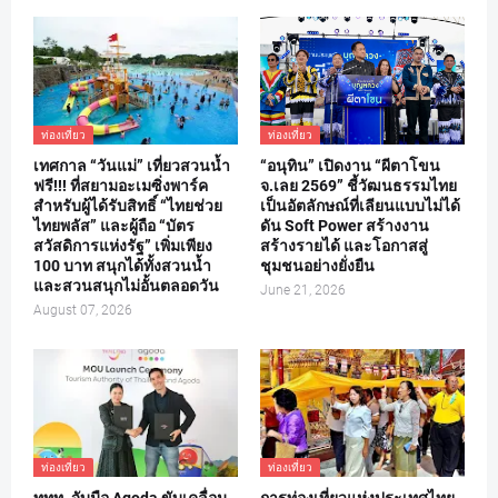
ท่องเที่ยว
ท่องเที่ยว
เทศกาล “วันแม่” เที่ยวสวนน้ำ
“อนุทิน” เปิดงาน “ผีตาโขน
ฟรี!!! ที่สยามอะเมซิ่งพาร์ค
จ.เลย 2569” ชี้วัฒนธรรมไทย
สำหรับผู้ได้รับสิทธิ์ “ไทยช่วย
เป็นอัตลักษณ์ที่เลียนแบบไม่ได้
ไทยพลัส” และผู้ถือ “บัตร
ดัน Soft Power สร้างงาน
สวัสดิการแห่งรัฐ” เพิ่มเพียง
สร้างรายได้ และโอกาสสู่
100 บาท สนุกได้ทั้งสวนน้ำ
ชุมชนอย่างยั่งยืน
และสวนสนุกไม่อั้นตลอดวัน
June 21, 2026
August 07, 2026
ท่องเที่ยว
ท่องเที่ยว