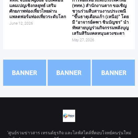
ททท. จับมือ Agoda ขับเคลื่อน
การท่องเที่ยวแห่งประเทศไทย
แคมเปญเชิงกลยุทธ์ เสริม
(ททท.) สำนักงานตาก ขอเชิญ
ศักยภาพท่องเที่ยวไทยผ่าน
ชวนร่วมสืบสานงานประเพณี
แพลตฟอร์มท่องเที่ยวระดับโลก
“ขึ้นธาตุเดือนเก้า (เหนือ)” โดย
มี “อาจารย์คฑา ชินบัญชร” นำ
June 12, 2026
ทัพสายบุญร่วมกิจกรรมพลังบุญ
เสริมสิริมงคลหนุนดวงชะตา
May 27, 2026
"ศูนย์รวมข่าวสาร เทรนด์ธุรกิจ และไลฟ์สไตล์ที่ตอบโจทย์คนรุ่นใหม่