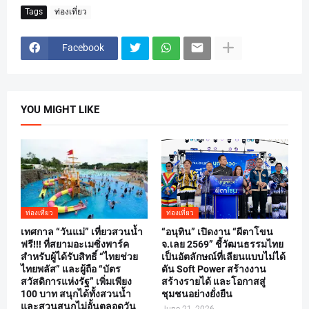
Tags
ท่องเที่ยว
Facebook
YOU MIGHT LIKE
ท่องเที่ยว
ท่องเที่ยว
เทศกาล “วันแม่” เที่ยวสวนน้ำ
“อนุทิน” เปิดงาน “ผีตาโขน
ฟรี!!! ที่สยามอะเมซิ่งพาร์ค
จ.เลย 2569” ชี้วัฒนธรรมไทย
สำหรับผู้ได้รับสิทธิ์ “ไทยช่วย
เป็นอัตลักษณ์ที่เลียนแบบไม่ได้
ไทยพลัส” และผู้ถือ “บัตร
ดัน Soft Power สร้างงาน
สวัสดิการแห่งรัฐ” เพิ่มเพียง
สร้างรายได้ และโอกาสสู่
100 บาท สนุกได้ทั้งสวนน้ำ
ชุมชนอย่างยั่งยืน
และสวนสนุกไม่อั้นตลอดวัน
June 21, 2026