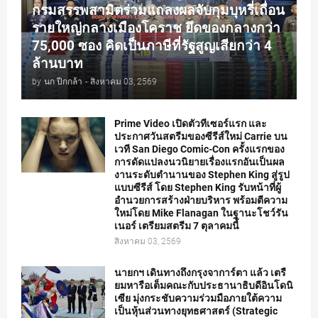
กรมสรรพสามิตร่วมแถลงผลจับกุมบุหรี่เถื่อน
รายใหญ่กลางเมืองโคราช ยึดของกลางกว่า
75,000 ซอง คิดเป็นภาษีที่รัฐสูญเสียกว่า 4
ล้านบาท
by
นก ปีกกล้า
-
สิงหาคม 03, 2569
Prime Video เปิดตัวทีเซอร์แรก และ
ประกาศวันสตรีมของซีรีส์ใหม่ Carrie บน
เวที San Diego Comic-Con ครั้งแรกของ
การดัดแปลงนวนิยายเรื่องแรกอันเป็นผล
งานระดับตำนานของ Stephen King สู่รูป
แบบซีรีส์ โดย Stephen King รับหน้าที่ผู้
อำนวยการสร้างฝ่ายบริหาร พร้อมตีความ
ใหม่โดย Mike Flanagan ในฐานะโชว์รัน
เนอร์ เตรียมสตรีม 7 ตุลาคมนี้
สิงหาคม 03, 2569
นายกฯ เดินทางถึงกรุงจาการ์ตา แล้ว เตรื
ยมหารือเต็มคณะกับประธานาธิบดีอินโดนิ
เซีย มุ่งกระชับความร่วมมือภายใต้ความ
เป็นหุ้นส่วนทางยุทธศาสตร์ (Strategic