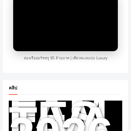
ล่องเรือยอร์ชหรู 95 ล้านบาท | เที่ยวทะเลแบบ Luxury
คลิป
FAM
FES
TIVA
L