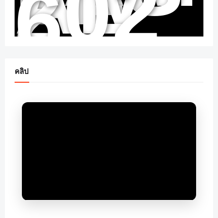
AL
202
6
คลิป