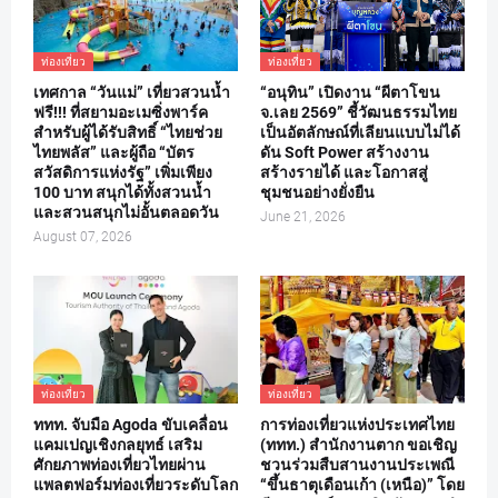
ท่องเที่ยว
ท่องเที่ยว
เทศกาล “วันแม่” เที่ยวสวนน้ำ
“อนุทิน” เปิดงาน “ผีตาโขน
ฟรี!!! ที่สยามอะเมซิ่งพาร์ค
จ.เลย 2569” ชี้วัฒนธรรมไทย
สำหรับผู้ได้รับสิทธิ์ “ไทยช่วย
เป็นอัตลักษณ์ที่เลียนแบบไม่ได้
ไทยพลัส” และผู้ถือ “บัตร
ดัน Soft Power สร้างงาน
สวัสดิการแห่งรัฐ” เพิ่มเพียง
สร้างรายได้ และโอกาสสู่
100 บาท สนุกได้ทั้งสวนน้ำ
ชุมชนอย่างยั่งยืน
และสวนสนุกไม่อั้นตลอดวัน
June 21, 2026
August 07, 2026
ท่องเที่ยว
ท่องเที่ยว
ททท. จับมือ Agoda ขับเคลื่อน
การท่องเที่ยวแห่งประเทศไทย
แคมเปญเชิงกลยุทธ์ เสริม
(ททท.) สำนักงานตาก ขอเชิญ
ศักยภาพท่องเที่ยวไทยผ่าน
ชวนร่วมสืบสานงานประเพณี
แพลตฟอร์มท่องเที่ยวระดับโลก
“ขึ้นธาตุเดือนเก้า (เหนือ)” โดย