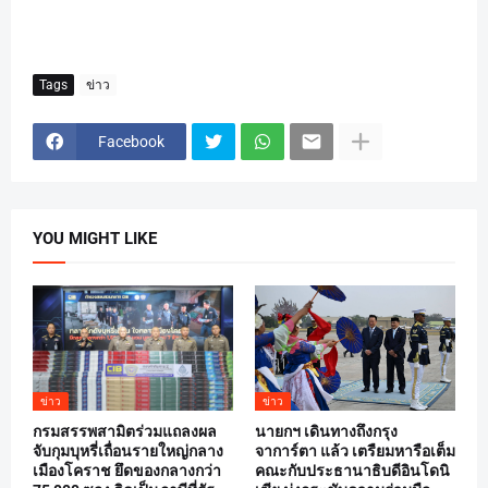
Tags
ข่าว
Facebook
YOU MIGHT LIKE
ข่าว
ข่าว
กรมสรรพสามิตร่วมแถลงผล
นายกฯ เดินทางถึงกรุง
จับกุมบุหรี่เถื่อนรายใหญ่กลาง
จาการ์ตา แล้ว เตรืยมหารือเต็ม
เมืองโคราช ยึดของกลางกว่า
คณะกับประธานาธิบดีอินโดนิ