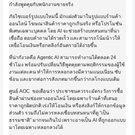
กำลังพูดคุยกับพนักงานขายจริง
ภัยไซเบอร์รูปแบบใหม่นี้ มักแฝงตัวมาในรูปแบบร้านค้า
ออนไลน์ โฆษณาสินค้าราคาถูกเกินจริง หรือโปรโมชัน
พิเศษเฉพาะบุคคล โดย AI จะช่วยสร้างบทสนทนาที่น่า
เชื่อถือ ตอบคำถามได้รวดเร็ว และสามารถโน้มน้าวให้
เหยื่อโอนเงินหรือกดลิงก์อันตรายได้ง่ายขึ้น
ที่น่ากังวลคือ Agentic AI สามารถทำงานได้ตลอด 24
ชั่วโมง พร้อมปรับเปลี่ยนวิธีพูดคุยตามพฤติกรรมของผู้ใช้
งานแต่ละคน ทำให้การหลอกลวงมีความแนบเนียน ซับ
ซ้อน และยากต่อการสังเกตมากขึ้นกว่ากลโกงแบบเดิม
ศูนย์ AOC ขอเตือนว่า ประชาชนควรระมัดระวังการซื้อ
สินค้าผ่านช่องทางออนไลน์ โดยเฉพาะร้านค้าที่เสนอ
ราคาถูกผิดปกติ เร่งให้โอนเงิน หรือส่งลิงก์ให้กรอกข้อมูล
ส่วนตัว รวมถึงไม่ควรหลงเชื่อบทสนทนาที่ดู “เป็น
ธรรมชาติ” มากจนเกินไป เพราะอาจเป็น AI ที่ถูกออกแบบ
มาโดยเฉพาะหลอกลวงได้