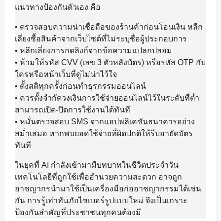
แนวทางป้องกันตัวเอง คือ
• ตรวจสอบความน่าเชื่อถือของร้านค้าก่อนโอนเงิน หลีก
เลี่ยงซื้อสินค้าจากเว็บไซต์ที่ไม่ระบุชื่อผู้ประกอบการ
• หลีกเลี่ยงการกดลิงก์จากข้อความแปลกปลอม
• ห้ามให้รหัส CVV (เลข 3 ตัวหลังบัตร) หรือรหัส OTP กับ
ใครหรือหน้าเว็บที่ดูไม่น่าไว้ใจ
• ตั้งสติทุกครั้งก่อนทำธุรกรรมออนไลน์
• ควรตั้งจำกัดวงเงินการใช้จ่ายออนไลน์ไว้ในระดับที่ต่ำ
สามารถเปิด-ปิดการใช้งานได้ทันที
• หมั่นตรวจสอบ SMS จากแอปพลิเคชันธนาคารอย่าง
สม่ำเสมอ หากพบยอดใช้จ่ายที่ผิดปกติให้รีบอายัดบัตร
ทันที
ในยุคที่ AI กำลังเข้ามามีบทบาทในชีวิตประจำวัน
เทคโนโลยีที่ถูกใช้เพื่ออำนวยความสะดวก อาจถูก
อาชญากรนำมาใช้เป็นเครื่องมือก่ออาชญากรรมได้เช่น
กัน การรู้เท่าทันภัยไซเบอร์รูปแบบใหม่ จึงเป็นเกราะ
ป้องกันสำคัญที่ประชาชนทุกคนต้องมี