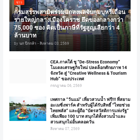
ข่าว
กรมสรรพสามิตร่วมแถลงผลจับกุมบุหรี่เถื่อน
รายใหญ่กลางเมืองโคราช ยึดของกลางกว่า
75,000 ซอง คิดเป็นภาษีที่รัฐสูญเสียกว่า 4
ล้านบาท
by
นก ปีกกล้า
-
สิงหาคม 03, 2569
CEA ภาคใต้ ชู “De-Stress Economy”
โมเดลเศรษฐกิจใหม่ ปลดล็อกศักยภาพ 14
จังหวัด สู่ “Creative Wellness & Tourism
Hub” ของประเทศ
กรกฎาคม 06, 2569
เทศกาล “วันแม่” เที่ยวสวนน้ำ ฟรี!!! ที่สยาม
อะเมซิ่งพาร์ค สำหรับผู้ได้รับสิทธิ์ “ไทยช่วย
ไทยพลัส” และผู้ถือ “บัตรสวัสดิการแห่งรัฐ”
เพิ่มเพียง 100 บาท สนุกได้ทั้งสวนน้ำและ
สวนสนุกไม่อั้นตลอดวัน
สิงหาคม 07, 2569