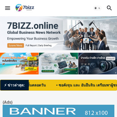
สนุกไม่อั้นตลอดวัน
⚡ ข่าวล่าสุด:
• ซอคังจุน และ อันอึนจิน เตรียมพาผู้ชมสำรวจ
{Ads}