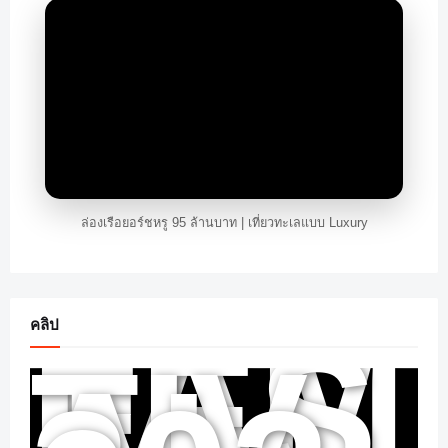
ล่องเรือยอร์ชหรู 95 ล้านบาท | เที่ยวทะเลแบบ Luxury
FAM
คลิป
FES
TIV