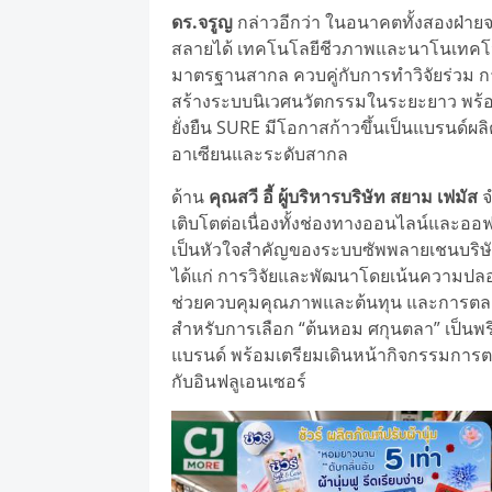
ดร.จรูญ
กล่าวอีกว่า ในอนาคตทั้งสองฝ่ายจะ
สลายได้ เทคโนโลยีชีวภาพและนาโนเทคโน
มาตรฐานสากล ควบคู่กับการทำวิจัยร่วม ก
สร้างระบบนิเวศนวัตกรรมในระยะยาว พร้อ
ยั่งยืน SURE มีโอกาสก้าวขึ้นเป็นแบรนด์
อาเซียนและระดับสากล
ด้าน
คุณสวี อี้ ผู้บริหารบริษัท สยาม เฟมัส
จ
เติบโตต่อเนื่องทั้งช่องทางออนไลน์และออฟไ
เป็นหัวใจสำคัญของระบบซัพพลายเชนบริษัทร
ได้แก่ การวิจัยและพัฒนาโดยเน้นความปลอ
ช่วยควบคุมคุณภาพและต้นทุน และการตลา
สำหรับการเลือก “ต้นหอม ศกุนตลา” เป็นพร
แบรนด์ พร้อมเตรียมเดินหน้ากิจกรรมการต
กับอินฟลูเอนเซอร์