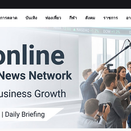
การตลาด
บันเทิง
ท่องเที่ยว
กีฬา
สังคม
ราชการ
อ