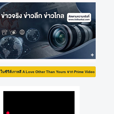
ี A Love Other Than Yours จาก Prime Video
• Prime Video เปิด