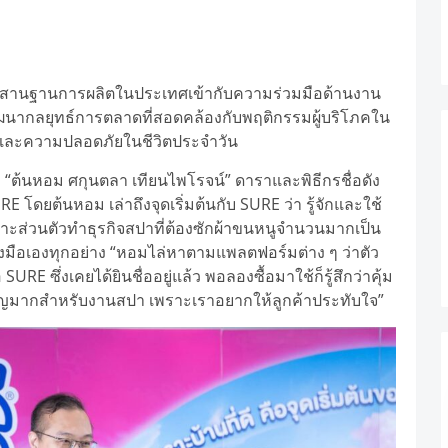
นผสานฐานการผลิตในประเทศเข้ากับความร่วมมือด้านงาน
ฒนากลยุทธ์การตลาดที่สอดคล้องกับพฤติกรรมผู้บริโภคใน
ภาพและความปลอดภัยในชีวิตประจำวัน
 “ต้นหอม ศกุนตลา เทียนไพโรจน์” ดาราและพิธีกรชื่อดัง
ดยต้นหอม เล่าถึงจุดเริ่มต้นกับ SURE ว่า รู้จักและใช้
เพราะส่วนตัวทำธุรกิจสปาที่ต้องซักผ้าขนหนูจำนวนมากเป็น
ลงมือเองทุกอย่าง “หอมไล่หาตามแพลตฟอร์มต่าง ๆ ว่าตัว
 ซึ่งเคยได้ยินชื่ออยู่แล้ว พอลองซื้อมาใช้ก็รู้สึกว่าคุ้ม
ัญมากสำหรับงานสปา เพราะเราอยากให้ลูกค้าประทับใจ”