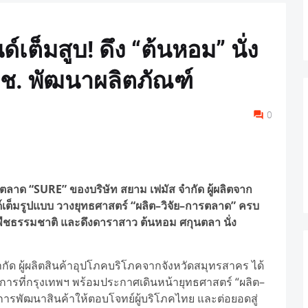
ต็มสูบ! ดึง “ต้นหอม” นั่ง
 มช. พัฒนาผลิตภัณฑ์
0
ลาด “SURE” ของบริษัท สยาม เฟมัส จำกัด ผู้ผลิตจาก
เต็มรูปแบบ วางยุทธศาสตร์ “ผลิต–วิจัย–การตลาด” ครบ
ัดพืชธรรมชาติ และดึงดาราสาว ต้นหอม ศกุนตลา นั่ง
 จำกัด ผู้ผลิตสินค้าอุปโภคบริโภคจากจังหวัดสมุทรสาคร ได้
งการที่กรุงเทพฯ พร้อมประกาศเดินหน้ายุทธศาสตร์ “ผลิต–
ารพัฒนาสินค้าให้ตอบโจทย์ผู้บริโภคไทย และต่อยอดสู่