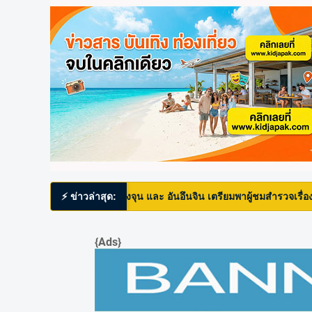
• ซอคังจุน และ อันอึนจิน เตรียมพาผู้ชมสำรวจเรื่องราวความร
⚡ ข่าวล่าสุด:
{Ads}